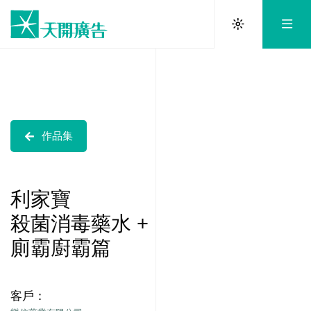
作品集
利家寶
殺菌消毒藥水 +
廁霸廚霸篇
客戶：